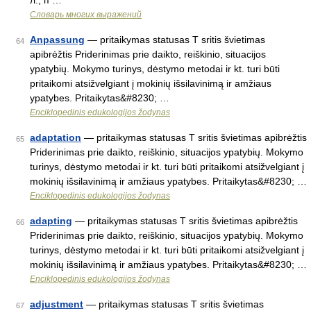
л., п …
Словарь многих выражений
Anpassung
— pritaikymas statusas T sritis švietimas
64
apibrėžtis Priderinimas prie daikto, reiškinio, situacijos
ypatybių. Mokymo turinys, dėstymo metodai ir kt. turi būti
pritaikomi atsižvelgiant į mokinių išsilavinimą ir amžiaus
ypatybes. Pritaikytas&#8230; …
Enciklopedinis edukologijos žodynas
adaptation
— pritaikymas statusas T sritis švietimas apibrėžtis
65
Priderinimas prie daikto, reiškinio, situacijos ypatybių. Mokymo
turinys, dėstymo metodai ir kt. turi būti pritaikomi atsižvelgiant į
mokinių išsilavinimą ir amžiaus ypatybes. Pritaikytas&#8230; …
Enciklopedinis edukologijos žodynas
adapting
— pritaikymas statusas T sritis švietimas apibrėžtis
66
Priderinimas prie daikto, reiškinio, situacijos ypatybių. Mokymo
turinys, dėstymo metodai ir kt. turi būti pritaikomi atsižvelgiant į
mokinių išsilavinimą ir amžiaus ypatybes. Pritaikytas&#8230; …
Enciklopedinis edukologijos žodynas
adjustment
— pritaikymas statusas T sritis švietimas
67