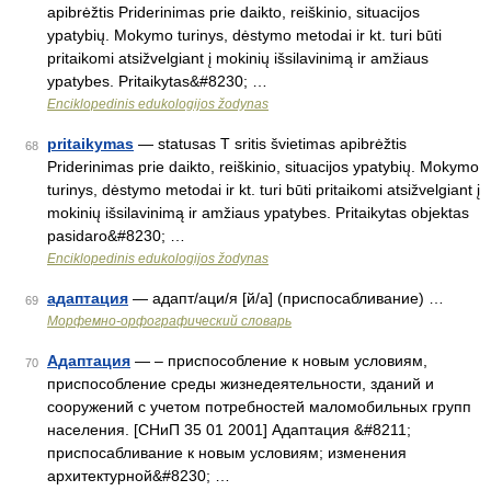
apibrėžtis Priderinimas prie daikto, reiškinio, situacijos
ypatybių. Mokymo turinys, dėstymo metodai ir kt. turi būti
pritaikomi atsižvelgiant į mokinių išsilavinimą ir amžiaus
ypatybes. Pritaikytas&#8230; …
Enciklopedinis edukologijos žodynas
pritaikymas
— statusas T sritis švietimas apibrėžtis
68
Priderinimas prie daikto, reiškinio, situacijos ypatybių. Mokymo
turinys, dėstymo metodai ir kt. turi būti pritaikomi atsižvelgiant į
mokinių išsilavinimą ir amžiaus ypatybes. Pritaikytas objektas
pasidaro&#8230; …
Enciklopedinis edukologijos žodynas
адаптация
— адапт/аци/я [й/а] (приспосабливание) …
69
Морфемно-орфографический словарь
Адаптация
— – приспособление к новым условиям,
70
приспособление среды жизнедеятельности, зданий и
сооружений с учетом потребностей маломобильных групп
населения. [СНиП 35 01 2001] Адаптация &#8211;
приспосабливание к новым условиям; изменения
архитектурной&#8230; …