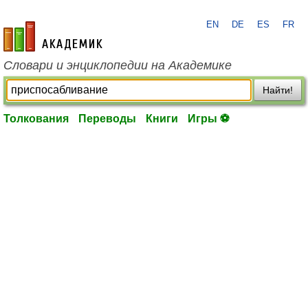
EN
DE
ES
FR
academic.ru
Словари и энциклопедии на Академике
Найти!
Толкования
Переводы
Книги
Игры ⚽