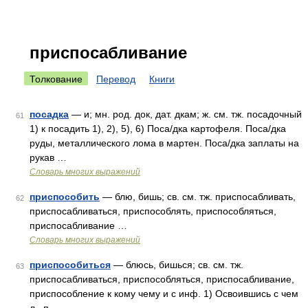
приспосабливание
Толкование
Перевод
Книги
посадка
— и; мн. род. док, дат. дкам; ж. см. тж. посадочный
61
1) к посадить 1), 2), 5), 6) Поса/дка картофеля. Поса/дка
руды, металлического лома в мартен. Поса/дка заплаты на
рукав …
Словарь многих выражений
приспособить
— блю, бишь; св. см. тж. приспосабливать,
62
приспосабливаться, приспособлять, приспособляться,
приспосабливание …
Словарь многих выражений
приспособиться
— блюсь, бишься; св. см. тж.
63
приспосабливаться, приспособляться, приспосабливание,
приспособление к кому чему и с инф. 1) Освоившись с чем