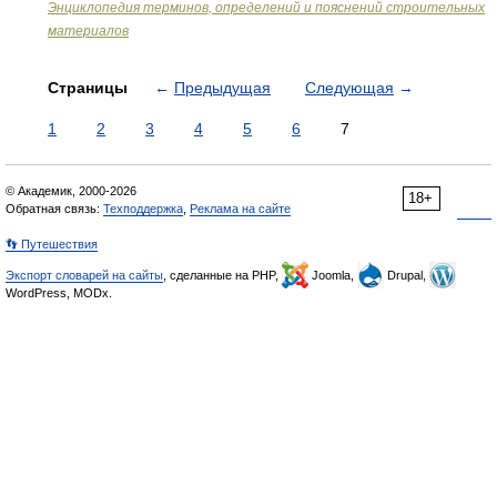
Энциклопедия терминов, определений и пояснений строительных
материалов
Страницы
←
Предыдущая
Следующая
→
1
2
3
4
5
6
7
© Академик, 2000-2026
18+
Обратная связь:
Техподдержка
,
Реклама на сайте
👣 Путешествия
Экспорт словарей на сайты
, сделанные на PHP,
Joomla,
Drupal,
WordPress, MODx.